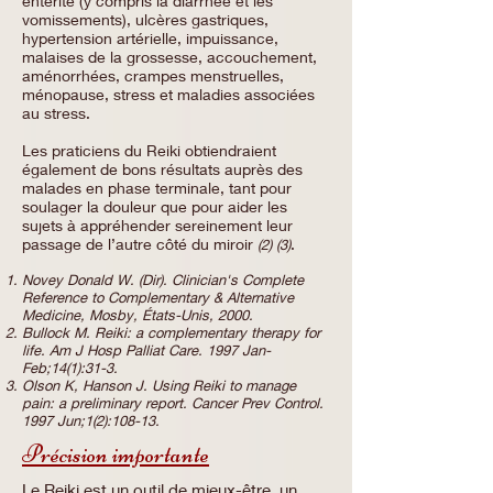
entérite (y compris la diarrhée et les
vomissements), ulcères gastriques,
hypertension artérielle, impuissance,
malaises de la grossesse, accouchement,
aménorrhées, crampes menstruelles,
ménopause, stress et maladies associées
au stress.
Les praticiens du Reiki obtiendraient
également de bons résultats auprès des
malades en phase terminale, tant pour
soulager la douleur que pour aider les
sujets à appréhender sereinement leur
passage de l’autre côté du miroir
.
(2) (3)
Novey Donald W. (Dir). Clinician's Complete
Reference to Complementary & Alternative
Medicine, Mosby, États-Unis, 2000.
Bullock M. Reiki: a complementary therapy for
life. Am J Hosp Palliat Care. 1997 Jan-
Feb;14(1):31-3.
Olson K, Hanson J. Using Reiki to manage
pain: a preliminary report. Cancer Prev Control.
1997 Jun;1(2):108-13.
Précision importante
​Le Reiki est un outil de mieux-être, un