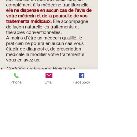
complément à la médecine traditionnelle,
elle ne dispense en aucun cas de l’avis de
votre médecin et de la poursuite de vos
traitements médicaux.
Elle accompagne
de façon naturelle les traitements et
thérapies conventionnelles.
A moins d'être un médecin qualifié, le
praticien ne pourra en aucun cas vous
établir de diagnostic, de prescription
médicale ni modifier votre traitement si
vous en avez un.
Certifiée praticienne Reiki Usui
niveaux 1 et 2 Centre de Bien-être
Coeur à Corps, Pontoise
Phone
Email
Facebook
Certifiée praticienne Reiki Usui niveau
3 - Fédération de Reiki Usui - Jérôme
Dauphin - Cesson-Sévigné
Comment se déroule une séance
de reiki ?
De façon générale, un traitement de Reiki
se déroule comme suit : l’intervenant