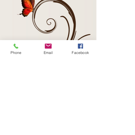
Phone
Email
Facebook
Fabienne Gicqueau
Tel :
06 67 75 78 29
Email :
gicqueau.reflexo@gmail.com
Siret :
847 972 478 00014
- RCS St Malo