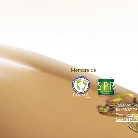
Membre de :
Fabienne Gic
Tel : 06 67 7
Email :
gicqu
Siret : 847 