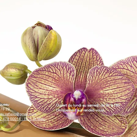
queau
Ouvert du lundi au samedi, de 9h à 18h
5 78 29
Uniquement sur rendez-vous
eau.reflexo@gmail.com
972 478 00014 - RCS St Malo