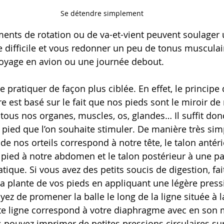
Se détendre simplement
nts de rotation ou de va-et-vient peuvent soulager 
e difficile et vous redonner un peu de tonus musculair
voyage en avion ou une journée debout.
 pratiquer de façon plus ciblée. En effet, le principe 
re est basé sur le fait que nos pieds sont le miroir de 
tous nos organes, muscles, os, glandes… Il suffit donc
 pied que l’on souhaite stimuler. De manière très simpli
 de nos orteils correspond à notre tête, le talon antéri
u pied à notre abdomen et le talon postérieur à une pa
atique. Si vous avez des petits soucis de digestion, fai
 la plante de vos pieds en appliquant une légère press
ayez de promener la balle le long de la ligne située à 
tte ligne correspond à votre diaphragme avec en son m
s pouvez imprimer de petites pressions circulaires sur