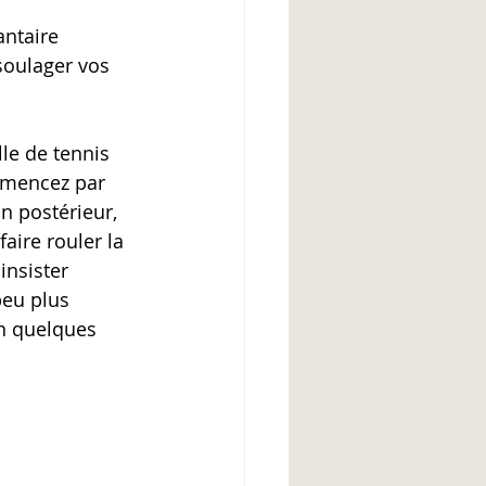
antaire 
soulager vos 
le de tennis 
mmencez par 
n postérieur, 
faire rouler la 
insister 
peu plus 
En quelques 