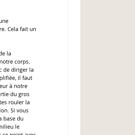
une 
e. Cela fait un 
de la 
notre corps. 
 de diriger la 
fiée, il faut 
eur à notre 
rtie du gros 
tes rouler la 
ion. Si vous 
la base du 
ilieu le 
 ce point avec 