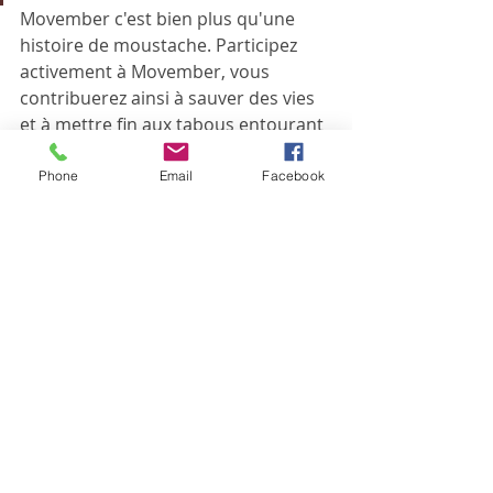
Movember c'est bien plus qu'une 
histoire de moustache. Participez 
activement à Movember, vous 
contribuerez ainsi à sauver des vies 
et à mettre fin aux tabous entourant 
les problèmes de santé masculine.
Phone
Email
Facebook
N’hésitez pas à me contacter pour plus 
d’information ou pour prendre rdv 😊.
La Santé c’est le Pied ! à Saint-Cast-le-
Guildo
Tel : 06 67 75 78 29
www.reflexologie22.com
En aucun cas les informations et 
conseils proposés par 
La Santé c’est 
le Pied !
 ne sont susceptibles de se 
substituer à une consultation ou 