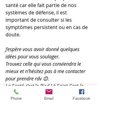
santé car elle fait partie de nos 
systèmes de défense, il est 
important de consulter si les 
symptômes persistent ou en cas de 
doute.
J’espère vous avoir donné quelques 
idées pour vous soulager. 
Trouvez celle qui vous conviendra le 
mieux et n’hésitez pas à me contacter 
pour prendre rdv 😊.
La Santé c’est le Pied ! à Saint-Cast-le-
Guildo
Phone
Email
Facebook
Tel : 06 67 75 78 29
www.reflexologie22.com
En aucun cas les informations et 
conseils proposés par 
La Santé c’est 